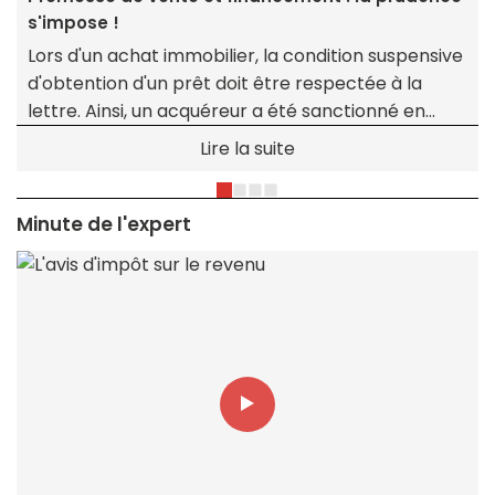
s'impose !
Lors d'un achat immobilier, la condition suspensive
d'obtention d'un prêt doit être respectée à la
lettre. Ainsi, un acquéreur a été sanctionné en
justice pour avoir demandé à sa banque un taux
Lire la suite
inférieur à celui mentionné dans la promesse,
faisant échouer la transaction.
Minute de l'expert