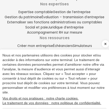
Nos expertises
Expertise comptable
Gestion de l’entreprise
Gestion du patrimoine
Évaluation – transmission d’entreprise
Externaliser ses fonctions administratives ou comptables
Social et paie
Juridique d’entreprise
Accompagnement RH sur mesure
Nos ressources
Créer mon entreprise
Échéanciers
Simulateurs
Actualités
Nous et nos partenaires utilisons des cookies pour stocker et/ou
Social
Fiscalité
Juridique
High-Tech
Patrimoine
accéder à des informations sur votre terminal. Le traitement de
certaines données personnelles permet d'améliorer notre offre via
l'analyse, la mesure d'audience et vous permet aussi d’interagir
Plan du site
avec les réseaux sociaux. Cliquez sur « Tout accepter » pour
Mentions légales et RGPD
consentir à tout dépôt de cookies ou sur « Tout refuser » pour
05 94 29 12 12
Politique de confidentialité
proscrire tout dépôt de cookies sur votre terminal. Vous pouvez
Charte cookies
personnaliser et modifier vos préférences à tout moment sur notre
© 2025 - 2026 Site réalisé par Les Echos Publishing
site.
Administration
Vos droits et nos pratiques : notre charte cookies.
Chatbot
Le traitement de vos données : notre politique de confidentialité.